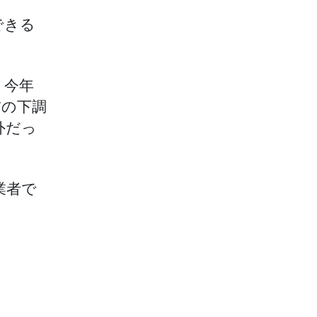
できる
、今年
前の下調
外だっ
業者で