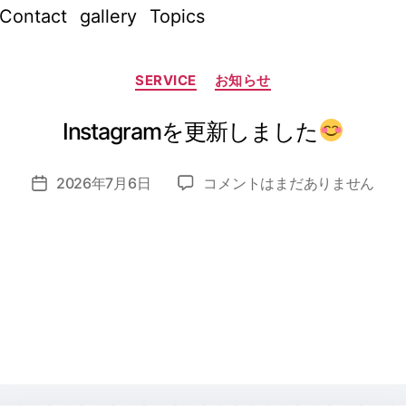
Contact
gallery
Topics
作
成
カ
者
SERVICE
お知らせ
テ
:
ゴ
リ
n
ー
Instagramを更新しました
o
z
投
Instagram
2026年7月6日
コメントはまだありません
o
投
稿
を
m
稿
者
更
i_
日
新
a
し
d
ま
m
し
in
た
へ
の