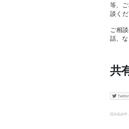
等、ご
談くだ
ご相談
話、な
共有
Twitter
読み込み中..