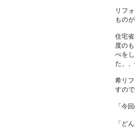
リフォ
ものが
住宅省
度のも
べをし
た、、
希リフ
すので
「今回
「どん