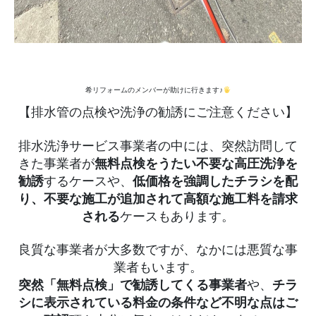
希リフォームのメンバーが助けに行きます♪
【排水管の点検や洗浄の勧誘にご注意ください】
排水洗浄サービス事業者の中には、突然訪問して
きた事業者が
無料点検をうたい不要な高圧洗浄を
勧誘
するケースや、
低価格を強調したチラシを配
り、不要な施工が追加されて高額な施工料を請求
される
ケースもあります。
良質な事業者が大多数ですが、なかには悪質な事
業者もいます。
突然「無料点検」で勧誘してくる事業者
や、
チラ
シに表示されている料金の条件など不明な点はご