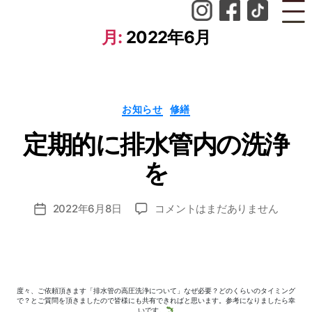
月:
2022年6月
作
カ
お知らせ
修繕
テ
成
ゴ
者
定期的に排水管内の洗浄
リ
ー
:
n
を
o
z
投
定
2022年6月8日
コメントはまだありません
o
投
稿
期
m
稿
者
的
i_
日
に
a
排
d
水
m
度々、ご依頼頂きます「排水管の高圧洗浄について」なぜ必要？どのくらいのタイミング
管
in
で？とご質問を頂きましたので皆様にも共有できればと思います。参考になりましたら幸
いです。