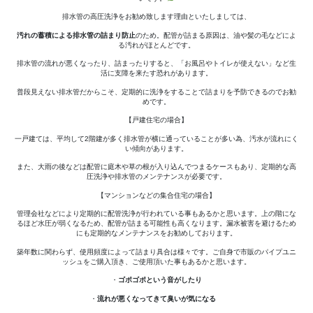
内
の
排水管の高圧洗浄をお勧め致します理由といたしましては、
洗
汚れの蓄積による排水管の詰まり防止
のため。配管が詰まる原因は、油や髪の毛などによ
る汚れがほとんどです。
浄
を
排水管の流れが悪くなったり、詰まったりすると、「お風呂やトイレが使えない」など生
活に支障を来たす恐れがあります。
へ
普段見えない排水管だからこそ、定期的に洗浄をすることで詰まりを予防できるのでお勧
の
めです。
【戸建住宅の場合】
一戸建ては、平均して2階建が多く排水管が横に通っていることが多い為、汚水が流れにく
い傾向があります。
また、大雨の後などは配管に庭木や草の根が入り込んでつまるケースもあり、定期的な高
圧洗浄や排水管のメンテナンスが必要です。
【マンションなどの集合住宅の場合】
管理会社などにより定期的に配管洗浄が行われている事もあるかと思います。上の階にな
るほど水圧が弱くなるため、配管が詰まる可能性も高くなります。漏水被害を避けるため
にも定期的なメンテナンスをお勧めしております。
築年数に関わらず、使用頻度によって詰まり具合は様々です。ご自身で市販のパイプユニ
ッシュをご購入頂き、ご使用頂いた事もあるかと思います。
・
ゴポゴポという音がしたり
・
流れが悪くなってきて臭いが気になる