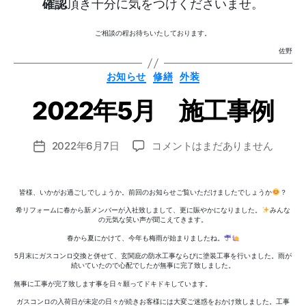
確認
頂き十分に気をつけくださいませ。
ご相談の程お待ちいたしております。
作
佐野
成
者
カ
お知らせ
修繕
外装
テ
:
ゴ
n
2022年5月 施工事例
リ
ー
o
z
投
2022
2022年6月7日
コメントはまだありません
o
投
稿
年
m
稿
者
5
i_
日
月
a
皆様、いかがお過ごしでしょうか。前回のお知らせご覧いただけましたでしょうか
？
施
d
希リフォームに春から新メンバーが入社致しまして、更に賑やかになりました。
みんな
工
m
の元気な笑い声が聞こえてきます。
事
in
春から夏にかけて、今年も梅雨が始まりましたね。
例
5月末にガスコンロ交換と併せて、玄関庇の防水工事ならびに塗装工事を行いました。雨が
へ
続いていたので心配でしたが無事に完了致しました。
の
無事に工事が完了致します事を日々願ってドキドキしています。
ガスコンロの入荷日が未定の日々が続きお客様には大変ご迷惑をおかけ致しました。工事