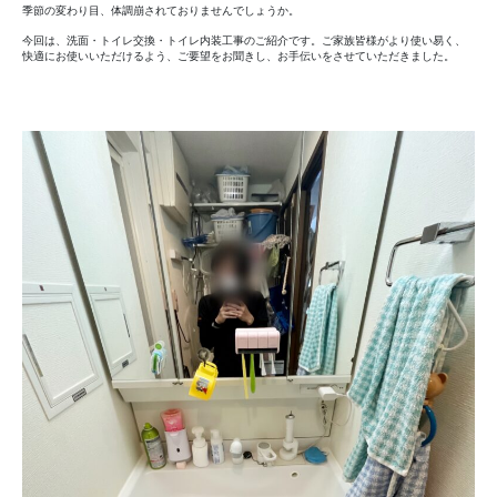
イ
季節の変わり目、体調崩されておりませんでしょうか。
レ
今回は、洗面・トイレ交換・トイレ内装工事のご紹介です。ご家族皆様がより使い易く、
交
快適にお使いいただけるよう、ご要望をお聞きし、お手伝いをさせていただきました。
換
工
事
へ
の