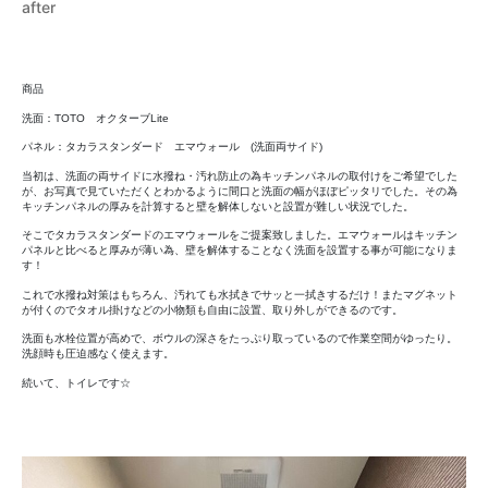
after
商品
洗面：TOTO オクターブLite
パネル：タカラスタンダード エマウォール (洗面両サイド)
当初は、洗面の両サイドに水撥ね・汚れ防止の為キッチンパネルの取付けをご希望でした
が、お写真で見ていただくとわかるように間口と洗面の幅がほぼピッタリでした。その為
キッチンパネルの厚みを計算すると壁を解体しないと設置が難しい状況でした。
そこでタカラスタンダードのエマウォールをご提案致しました。エマウォールはキッチン
パネルと比べると厚みが薄い為、壁を解体することなく洗面を設置する事が可能になりま
す！
これで水撥ね対策はもちろん、汚れても水拭きでサッと一拭きするだけ！またマグネット
が付くのでタオル掛けなどの小物類も自由に設置、取り外しができるのです。
洗面も水栓位置が高めで、ボウルの深さをたっぷり取っているので作業空間がゆったり。
洗顔時も圧迫感なく使えます。
続いて、トイレです☆