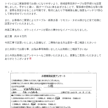
トイレにはご家族皆様でお使いになりやすいよう、前傾姿勢支持テーブル型手摺りを設置
致しました。手すりと違い、面(テーブル)に体をあずけることで、緊張感や恐怖心を取り除
き、姿勢を安定させることが可能です。取付にあたり下地補強も施し強度もバッチリ!!安心
して体を任せていただけます。
また、お客様のご要望によりテーブル・紙巻き器・リモコン・タオル掛けなど全て右側に
設置させていただきました。
内装工事も行い、ガラッとイメージが変わり爽やかなイメージになりました。
総工費 約８９万円
今回工事で設置いたしました設備など、ご興味のある方は是非一度ご相談ください☆
また水回りでお困り事、お悩み事等御座いましたらお気軽にご相談下さいね♪
また今回お客様にはアンケートへもご回答いただきました。貴重なご意見いただきまして
ありがとうございます