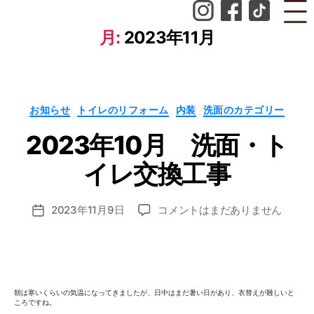
月:
2023年11月
作
カ
お知らせ
トイレのリフォーム
内装
洗面のカテゴリー
テ
成
ゴ
者
2023年10月 洗面・ト
リ
ー
:
n
イレ交換工事
o
z
投
2023
2023年11月9日
コメントはまだありません
o
投
稿
年
m
稿
者
10
i_
日
月
a
洗
d
面・
m
朝は寒いくらいの気温になってきましたが、日中はまだ暑い日があり、衣替えが難しいと
ト
in
ころですね。