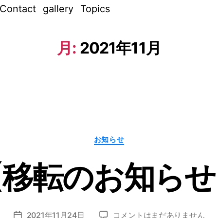
Contact
gallery
Topics
月:
2021年11月
作
カ
お知らせ
テ
成
ゴ
リ
者
【移転のお知らせ
ー
:
n
o
z
投
【移
2021年11月24日
コメントはまだありません
o
投