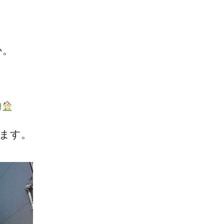
か。
り
ます。