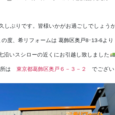
稿
転
m
稿
者
の
i_
日
お
a
知
d
久しぶりです。皆様いかがお過ごしでしょう
ら
m
せ】
in
この度、希リフォームは 葛飾区奥戸8ｰ13-6よ
へ
の
七沿いスシローの近くにお引越し致しました
務所は
東京都葛飾区奥戸６－３－２
でござい