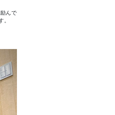
に励んで
す。
。