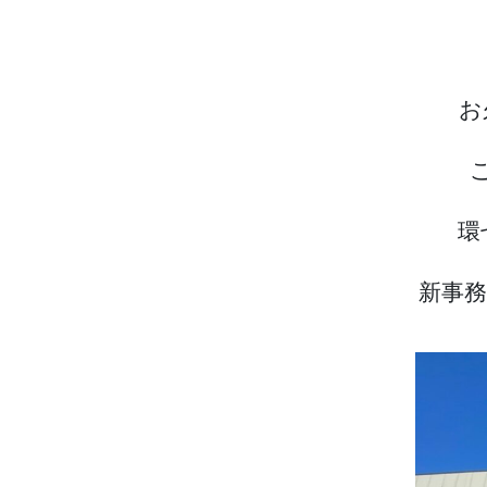
お
環
新事