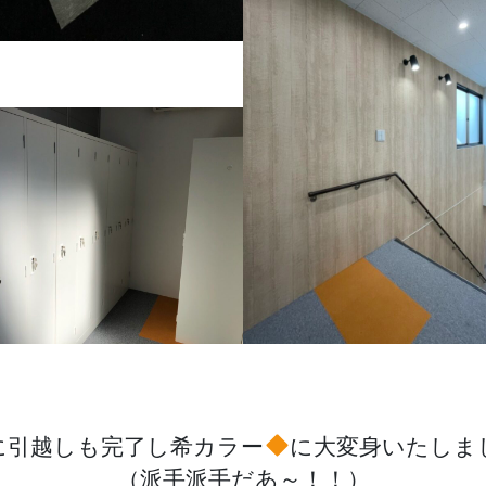
に引越しも完了し希カラー
に大変身いたしま
（派手派手だあ～！！）