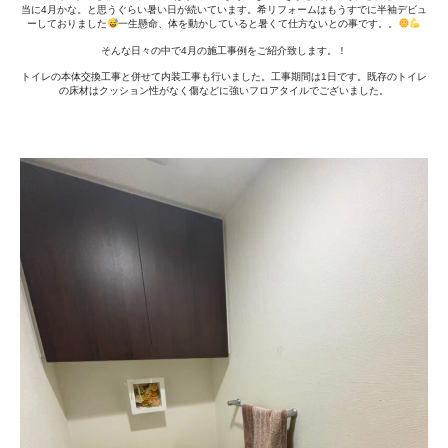
交
当に4月かな。と思うぐらい暑い日が続いています。希リフォームはもうすでに半袖デビュ
換
ーしておりました
一生懸命、体を動かしていると暑くて仕方ないとの事です。。
工
そんな日々の中で4月の施工事例をご紹介致します。！
事
トイレの本体交換工事と併せて内装工事も行いました。工事期間は1日です。既存のトイレ
へ
の床材はクッション性がなく傷などに強いフロアタイルでございました。
の