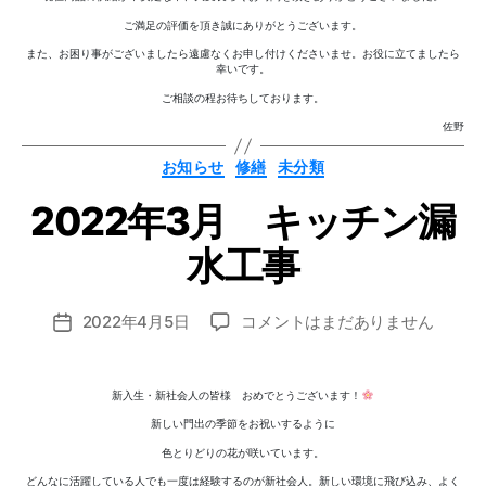
ご満足の評価を頂き誠にありがとうございます。
また、お困り事がございましたら遠慮なくお申し付けくださいませ。お役に立てましたら
幸いです。
ご相談の程お待ちしております。
佐野
作
カ
お知らせ
修繕
未分類
テ
成
ゴ
者
2022年3月 キッチン漏
リ
ー
:
n
水工事
o
z
投
2022
2022年4月5日
コメントはまだありません
o
投
稿
年
m
稿
者
3
i_
日
月
a
新入生・新社会人の皆様 おめでとうございます！
キ
d
新しい門出の季節をお祝いするように
ッ
m
色とりどりの花が咲いています。
チ
in
どんなに活躍している人でも一度は経験するのが新社会人。新しい環境に飛び込み、よく