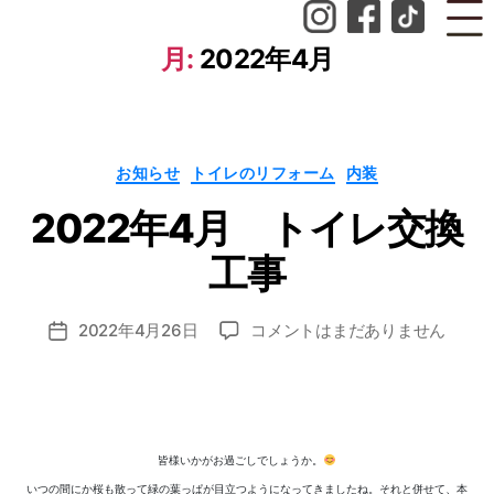
月:
2022年4月
作
カ
お知らせ
トイレのリフォーム
内装
テ
成
ゴ
者
2022年4月 トイレ交換
リ
ー
:
n
工事
o
z
投
2022
2022年4月26日
コメントはまだありません
o
投
稿
年
m
稿
者
4
i_
日
月
a
ト
d
イ
m
皆様いかがお過ごしでしょうか。
レ
in
いつの間にか桜も散って緑の葉っぱが目立つようになってきましたね。それと併せて、本