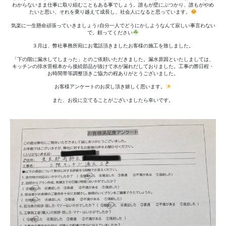
ン
わからないまま仕事に取り組むこともある事でしょう。誰もが壁にぶつかり、誰もがやめ
漏
たいと思い、それを乗り越えて成長し、社会人になると思っています。
水
気楽に一生懸命頑張っていきましょう♪自分一人でどうにかしようなんて寂しい事言わない
工
で。頼ってください
事
３月は、弊社事務所宛にお電話頂きましたお客様の施工を致しました。
へ
「下の階に漏水してしまった」とのご依頼いただきました。漏水原因といたしましては、
の
キッチンの排水菅根本から接続部品が抜けて水が漏れだしておりました。工事の際日程・
お時間帯等調整頂きご協力の程ありがとうございました。
お客様アンケートのお戻し頂き嬉しく思います。
また、お役に立てることがございましたら幸いです。