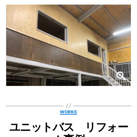
作
カ
WORKS
テ
成
ゴ
者
ユニットバス リフォー
リ
ー
:
n