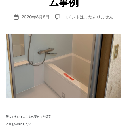
ム事例
o
z
投
ユ
2020年8月8日
コメントはまだありません
o
投
稿
ニ
m
稿
者
ッ
i_
日
ト
a
バ
d
ス
m
リ
in
フ
ォ
ー
ム
事
例
へ
の
新しくキレイに生まれ変わった浴室
浴室を綺麗にしたい