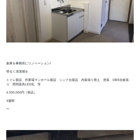
ォ
ー
ム
事
例
へ
の
倉庫を事務所にリノベーション!
明るく清潔感を
トイレ新設 作業場マンホール新設 シンク台新設 内装張り替え 塗装 OBS合板張
り 照明器具LED化 等
4,500,000円（税込）
3週間
ー