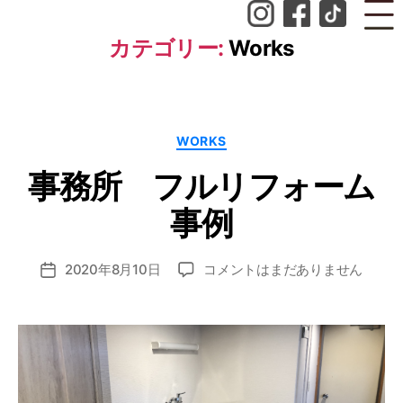
カテゴリー:
Works
作
カ
WORKS
テ
成
ゴ
者
事務所 フルリフォーム
リ
ー
:
n
事例
o
z
投
事
2020年8月10日
コメントはまだありません
o
投
稿
務
m
稿
者
所
i_
日
フ
a
ル
d
リ
m
フ
in