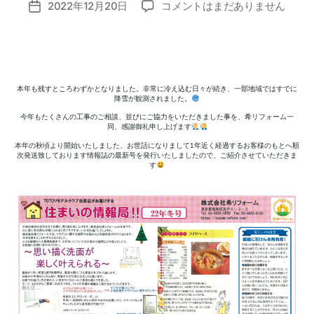
お
2022年12月20日
コメントはまだありません
o
投
稿
役
m
稿
者
立
i_
日
ち
a
情
d
報
m
本年も残すところわずかとなりました。非常に冷え込む日々が続き、一部地域ではすでに
誌
in
降雪が観測されました。
最
今年もたくさんの工事のご相談、並びにご協力をいただきました事を、希リフォーム一
新
同、感謝御礼申し上げます
号
本年の秋頃より開始いたしました、お世話になりまして1年近く経過するお客様のもとへ順
次発送致しております情報誌の最新号を発行いたしましたので、ご紹介させていただきま
へ
す
の