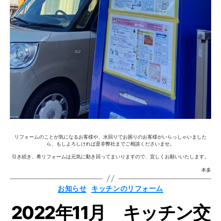
リフォームのことが気になるお客様や、水回りでお困りのお客様がいらっしゃいました
ら、もしよろしければ是非弊社までご相談くださいませ。
引き続き、希リフォームは元気に動き回ってまいりますので、宜しくお願いいたします。
本多
作
カ
お知らせ
キッチンのリフォーム
テ
成
ゴ
者
2022年11月 キッチン交
リ
ー
: