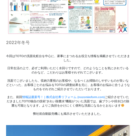
2022年冬号
今回はTOTOの洗面化粧台を中心に、家事にまつわるお役立ち情報を掲載させていただきま
した。
日常生活の上で、必ずご利用いただく水回りですので、どのようなことを気にされている
のかなど、こだわりはお客様それぞれでございます。
洗面でございましたら、収納力重視のお客様や、なるべくお掃除のしやすいものが良いな
どといった、お客様ごとのお悩みをTOTOの調査結果を元に、お客様のお悩みに合うような
ものをそれぞれご紹介させていただいております。
また、前回
情報誌最新号！ | 株式会社希リフォーム (nozomireform.com)
ご紹介させていた
だきましたTOTO独自の技術”きれい除菌水”機能がついた洗面では、歯ブラシや排水口の除
菌も可能となります。よりご負担をかけにくく便利な洗面になるかとおもいます
弊社前自動販売機にも掲示させていただきました。