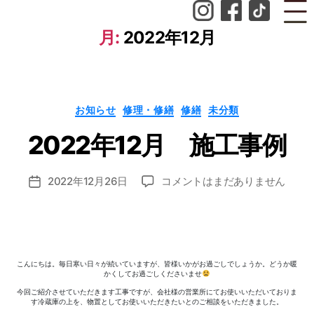
月:
2022年12月
作
成
者
カ
お知らせ
修理・修繕
修繕
未分類
テ
:
ゴ
n
2022年12月 施工事例
リ
ー
o
z
投
2022
2022年12月26日
コメントはまだありません
o
投
稿
年
m
稿
者
12
i_
日
月
a
施
d
工
m
こんにちは。毎日寒い日々が続いていますが、皆様いかがお過ごしでしょうか。どうか暖
事
in
かくしてお過ごしくださいませ
例
今回ご紹介させていただきます工事ですが、会社様の営業所にてお使いいただいておりま
へ
す冷蔵庫の上を、物置としてお使いいただきたいとのご相談をいただきました。