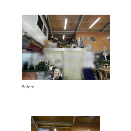
の
Before