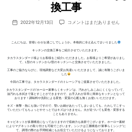
n
換工事
o
z
投
2022
2022年12月13日
コメントはまだありません
o
投
稿
年
m
稿
者
11
i_
日
月
a
こんにちは。皆様いかがお過ごしでしょうか。本格的に冷え込んでまいりました
キ
d
キッチンの交換工事をご紹介させていただきます。
ッ
m
タカラスタンダード様よりお客様をご紹介いただきました。お客様よりご希望がありまし
チ
in
て、L型のキッチンからI型のキッチンへと交換させていただきました。
ン
工事のご協力ならびに、現地調査など大変お気遣いいただきまして、誠に有難うございま
交
した
換
今回の工事では、タカラスタンダードのトレーシアをご提案させていただきました。
工
タカラスタンダードの”ホーロー家事らくキッチン”は、汚れがしみこみにくくなっていて、
事
油汚れも水拭きで落とすことができますので、お手入れが非常に簡単なキッチンとなって
おります！調味料や洗剤による変色・変質の心配も無くお使いいただけます。
へ
の
キズ・衝撃・熱にも強いですので、堅いお鍋があたってしまいましても、たわしでこすっ
ていただいてもちょっとやそっとではキズはつきません。火が近づいても変色・変形する
こともありません。
キャビネットが多層構造になっておりますので収納力も抜群でございます。ホーロー素材
によりマグネットの取り付けも可能でございます。シンクは三層構造の”家事らくシンク”に
て、調理の際のお手間軽減にもお役立ていただけるようになっております。