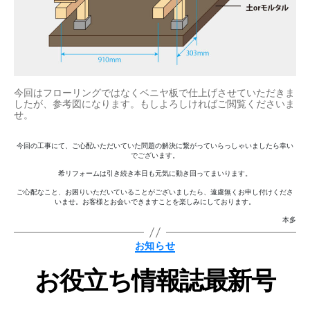
今回はフローリングではなくベニヤ板で仕上げさせていただきま
したが、参考図になります。もしよろしければご閲覧くださいま
せ。
今回の工事にて、ご心配いただいていた問題の解決に繋がっていらっしゃいましたら幸い
でございます。
希リフォームは引き続き本日も元気に動き回ってまいります。
ご心配なこと、お困りいただいていることがございましたら、遠慮無くお申し付けくださ
いませ。お客様とお会いできますことを楽しみにしております。
作
本多
成
者
カ
お知らせ
テ
:
ゴ
n
お役立ち情報誌最新号
リ
ー
o
z
投