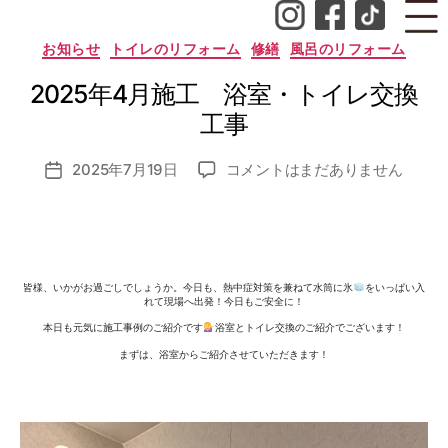
作
成
カ
お知らせ
トイレのリフォーム
修繕
風呂のリフォーム
テ
者
ゴ
:
2025年4月施工 浴室・トイレ交換
リ
ー
n
工事
o
z
投
2025
2025年7月19日
コメントはまだありません
o
投
稿
年
m
稿
者
4
i_
日
月
a
施
d
工
m
皆様、いかがお過ごしでしょうか。今日も、熱中症対策を兼ねて水筒に氷
をいっぱい入
浴
in
れて現場へ出発！今日もご安全に！
室・
本日も元気に施工事例のご紹介です
浴室とトイレ交換のご紹介でございます！
ト
まずは、浴室からご紹介させていただきます！
イ
レ
交
換