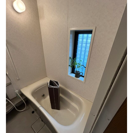
工
事
へ
の