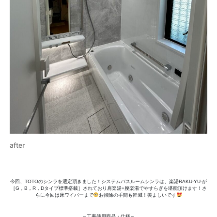
after
今回、TOTOのシンラを選定頂きました！システムバスルームシンラは、楽湯RAKU-YU-が
［G，B，R，Dタイプ標準搭載］されており肩楽湯+腰楽湯でやすらぎを堪能頂けます！さ
らに今回は床ワイパーまで
お掃除の手間も軽減！羨ましいです
～工事使用商品・仕様～