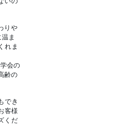
ないの
わりや
に温ま
くれま
築学会の
高齢の
。
もでき
お客様
ズくだ