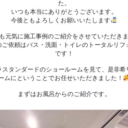
た。
リ
いつも本当にありがとうございます。
フ
ォ
今後ともよろしくお願いいたします
ー
ム
も元気に施工事例のご紹介をさせていただき
のご依頼はバス・洗面・トイレのトータルリフ
へ
の
です！
ラスタンダードのショールームを見て、是非希
ームにということでお任せいただきました！
まずはお風呂からのご紹介です。