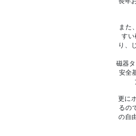
長年
また
すい
り、
磁器タ
安全
更に
るの
の自