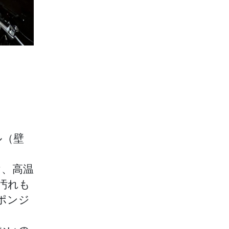
ル（壁
け、高温
汚れも
ポンジ