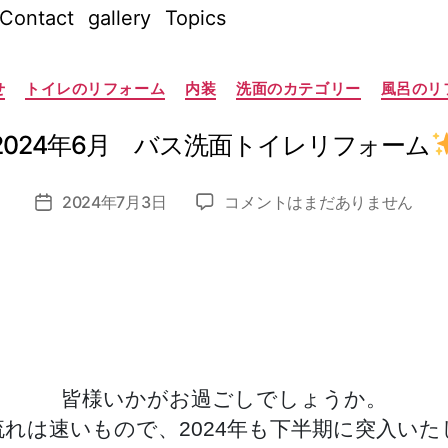
Contact
gallery
Topics
作
成
カ
者
せ
トイレのリフォーム
内装
洗面のカテゴリー
風呂のリ
テ
:
ゴ
リ
n
ー
2024年6月 バス洗面トイレリフォーム
o
z
投
2024
2024年7月3日
コメントはまだありません
o
投
稿
年
m
稿
者
6
i_
日
月
a
バ
d
ス
m
洗
in
面
ト
皆様いかがお過ごしでしょうか。
イ
流れは速いもので、2024年も下半期に突入いた
レ