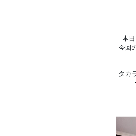
本日
今回
タカ