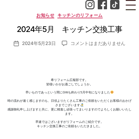
成
者
カ
お知らせ
キッチンのリフォーム
:
テ
ゴ
n
2024年5月 キッチン交換工事
リ
o
ー
z
投
2024
2024年5月23日
コメントはまだありません
o
投
稿
年
m
稿
者
5
i_
日
月
a
キ
d
ッ
m
希リフォーム広報部です。
チ
in
皆様いかがお過ごしでしょうか。
ン
早いものであっという間にGWも終わり5月中旬になりました
交
時の流れが速く感じますのも、日頃よりたくさん工事のご依頼をいただくお客様のおかげ
換
さまでございます
感謝御礼申し上げますと共に、更に精進し頑張ってまいりますのでよろしくお願いいたし
工
ます。
事
早速ではございますがリフォームのご紹介です。
へ
キッチン交換工事のご依頼をいただきました。
の