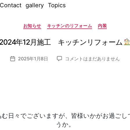
Contact
gallery
Topics
作
成
カ
者
お知らせ
キッチンのリフォーム
内装
テ
:
ゴ
リ
n
ー
2024年12月施工 キッチンリフォーム
o
z
投
2024
2025年1月8日
コメントはまだありません
o
投
稿
年
m
稿
者
12
i_
日
月
a
施
d
工
m
キ
in
ッ
チ
込む日々でございますが、皆様いかがお過ごし
ン
うか。
リ