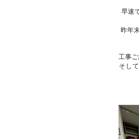
早速
昨年
工事ご
そして