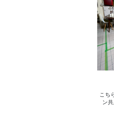
こち
ン共