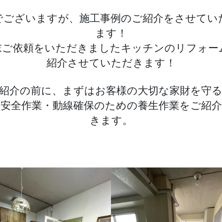
フ
でございますが、施工事例のご紹介をさせてい
ォ
ー
ます！
ム
末ご依頼をいただきましたキッチンのリフォー
紹介させていただきます！
へ
の
紹介の前に、まずはお客様の大切な家財を守
安全作業・動線確保のための養生作業をご紹
きます。