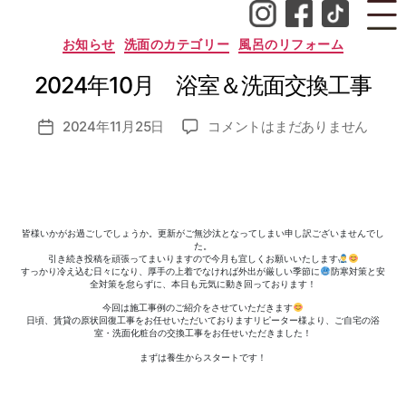
成
者
カ
お知らせ
洗面のカテゴリー
風呂のリフォーム
:
テ
ゴ
n
2024年10月 浴室＆洗面交換工事
リ
o
ー
z
投
2024
2024年11月25日
コメントはまだありません
o
投
稿
年
m
稿
者
10
i_
日
月
a
浴
d
室
m
皆様いかがお過ごしでしょうか。更新がご無沙汰となってしまい申し訳ございませんでし
＆
in
た。
引き続き投稿を頑張ってまいりますので今月も宜しくお願いいたします
洗
すっかり冷え込む日々になり、厚手の上着でなければ外出が厳しい季節に
防寒対策と安
面
全対策を怠らずに、本日も元気に動き回っております！
交
今回は施工事例のご紹介をさせていただきます
日頃、賃貸の原状回復工事をお任せいただいておりますリピーター様より、ご自宅の浴
換
室・洗面化粧台の交換工事をお任せいただきました！
工
まずは養生からスタートです！
事
へ
の