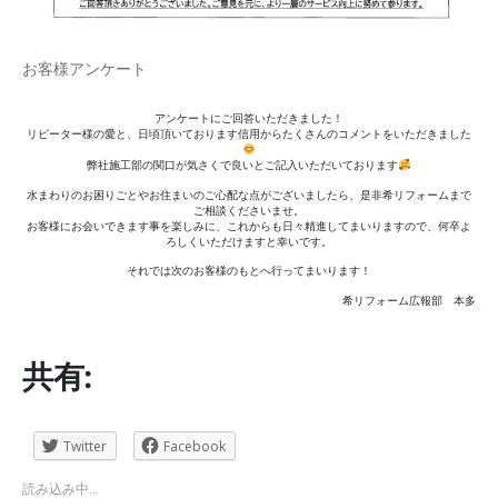
お客様アンケート
アンケートにご回答いただきました！
リピーター様の愛と、日頃頂いております信用からたくさんのコメントをいただきました
弊社施工部の関口が気さくで良いとご記入いただいております
水まわりのお困りごとやお住まいのご心配な点がございましたら、是非希リフォームまで
ご相談くださいませ。
お客様にお会いできます事を楽しみに、これからも日々精進してまいりますので、何卒よ
ろしくいただけますと幸いです。
それでは次のお客様のもとへ行ってまいります！
希リフォーム広報部 本多
共有:
Twitter
Facebook
読み込み中...