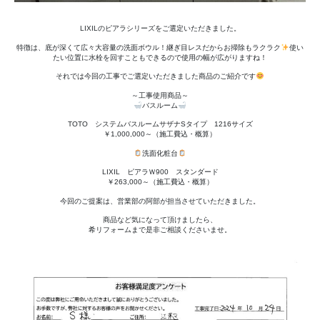
LIXILのピアラシリーズをご選定いただきました。
特徴は、底が深くて広々大容量の洗面ボウル！継ぎ目レスだからお掃除もラクラク
使い
たい位置に水栓を回すこともできるので使用の幅が広がりますね！
それでは今回の工事でご選定いただきました商品のご紹介です
～工事使用商品～
バスルーム
TOTO システムバスルームサザナSタイプ 1216サイズ
￥1,000,000～（施工費込・概算）
洗面化粧台
LIXIL ピアラＷ900 スタンダード
￥263,000～（施工費込・概算）
今回のご提案は、営業部の阿部が担当させていただきました。
商品など気になって頂けましたら、
希リフォームまで是非ご相談くださいませ。