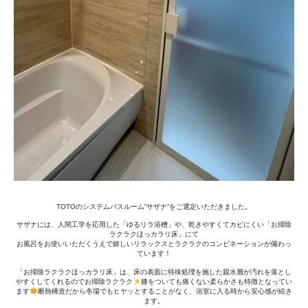
TOTOのシステムバスルーム”サザナ”をご選定いただきました。
サザナには、人間工学を応用した「ゆるリラ浴槽」や、乾きやすくてカビにくい「お掃除
ラクラクほっカラリ床」にて
お風呂をお使いいただくうえで嬉しいリラックスとラクラクのコンビネーションが備わっ
ています！
「お掃除ラクラクほっカラリ床」は、床の表面に特殊処理を施した親水層が汚れを落とし
やすくしてくれるのでお掃除ラクラク
膝をついても痛くない柔らかさも特徴となってい
ます
断熱構造だから冬場でもヒヤッとすることがなく、浴室に入る時から安心感が続き
ます。