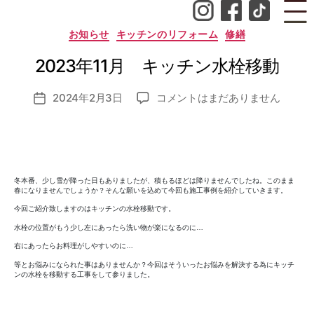
成
者
カ
お知らせ
キッチンのリフォーム
修繕
:
テ
ゴ
n
2023年11月 キッチン水栓移動
リ
o
ー
z
投
2023
2024年2月3日
コメントはまだありません
o
投
稿
年
m
稿
者
11
i_
日
月
a
キ
d
ッ
m
冬本番、少し雪が降った日もありましたが、積もるほどは降りませんでしたね。このまま
チ
in
春になりませんでしょうか？そんな願いを込めて今回も施工事例を紹介していきます。
ン
今回ご紹介致しますのはキッチンの水栓移動です。
水
水栓の位置がもう少し左にあったら洗い物が楽になるのに…
栓
右にあったらお料理がしやすいのに…
移
動
等とお悩みになられた事はありませんか？今回はそういったお悩みを解決する為にキッチ
ンの水栓を移動する工事をして参りました。
へ
の