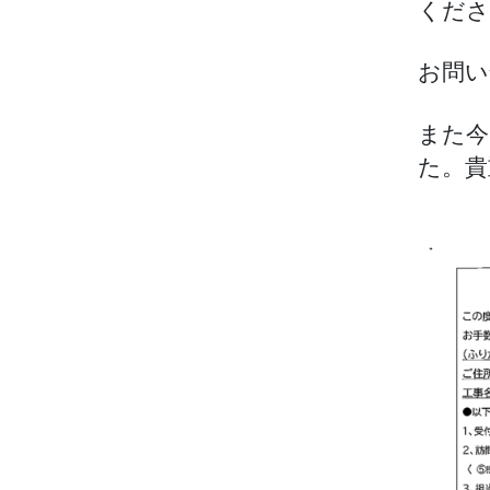
くださ
お問い
また今
た。貴