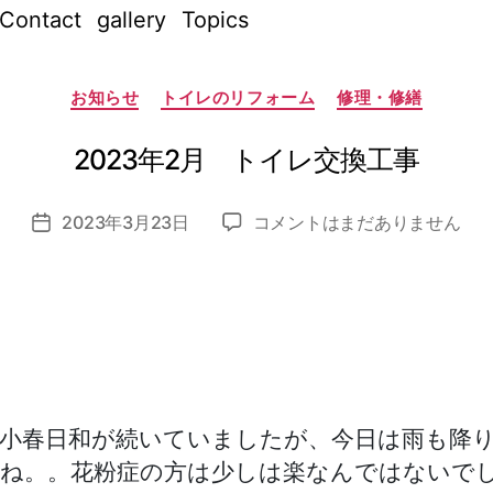
Contact
gallery
Topics
作
成
カ
者
お知らせ
トイレのリフォーム
修理・修繕
テ
:
ゴ
リ
n
ー
2023年2月 トイレ交換工事
o
z
投
2023
2023年3月23日
コメントはまだありません
o
投
稿
年
m
稿
者
2
i_
日
月
a
ト
d
イ
m
レ
in
交
換
小春日和が続いていましたが、今日は雨も降
工
ね。。花粉症の方は少しは楽なんではないで
事