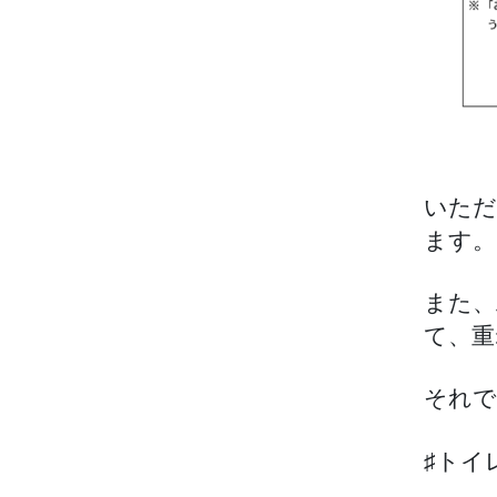
いただ
ます。
また、
て、重
それで
♯トイ