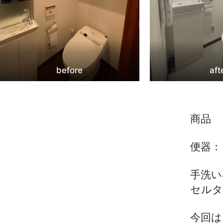
before
aft
商品
便器：
手洗い
セルタ
今回は