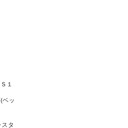
ＡＳ１
(ベッ
レスタ