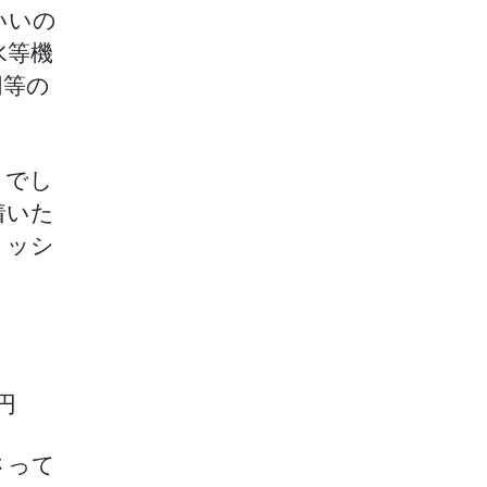
いいの
水等機
同等の
うでし
着いた
リッシ
円
さって