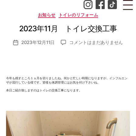
成
者
カ
お知らせ
トイレのリフォーム
:
テ
ゴ
n
2023年11月 トイレ交換工事
リ
o
ー
z
投
2023
2023年12月11日
コメントはまだありません
o
投
稿
年
m
稿
者
11
i_
日
月
a
ト
d
イ
m
今年も残すところ１ヵ月を切りましたね。何かと忙しい時期になりますが、インフルエン
レ
in
ザが流行している様です。皆様も体調管理にはお気を付け下さいね。
交
本日ご紹介致しますのはトイレの交換工事になります。
換
工
事
へ
の