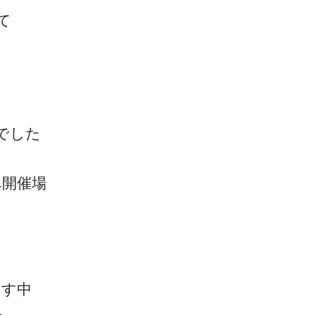
て
でした
へ開催場
。
ます中