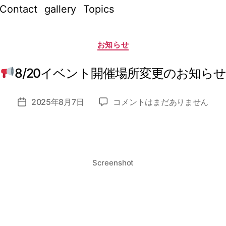
Contact
gallery
Topics
作
成
カ
者
お知らせ
テ
:
ゴ
リ
n
ー
8/20イベント開催場所変更のお知らせ
o
z
投
2025年8月7日
コメントはまだありません
o
投
稿
8/20
m
稿
者
イ
i_
日
ベ
a
ン
d
ト
m
Screenshot
開
in
催
場
所
変