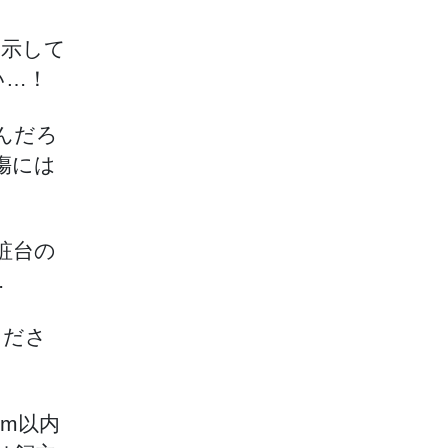
展示して
い…！
んだろ
傷には
粧台の
…
くださ
m以内