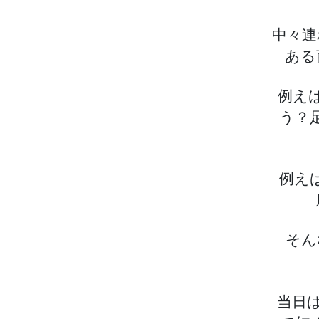
中々連
ある
例え
う？
例え
そん
当日