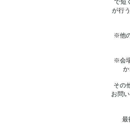
で短
が行う
※他
※会
か
その
お問
最