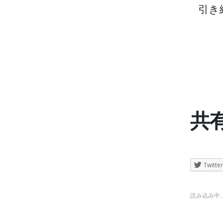
引き
共有
Twitter
読み込み中..