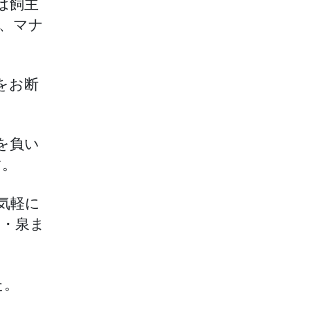
は飼主
う、マナ
をお断
を負い
す。
気軽に
佐野・泉ま
た。