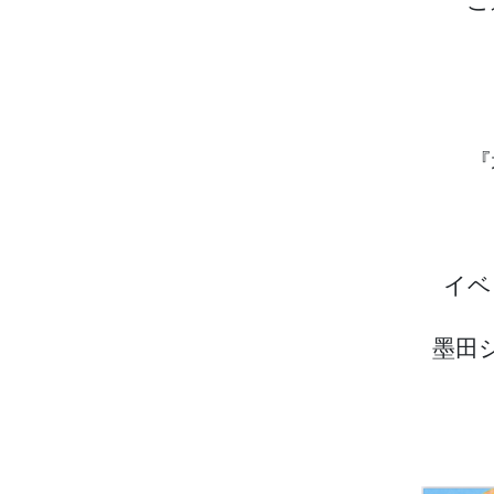
ご
『
イベ
墨田