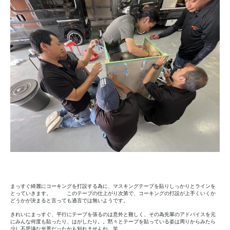
まっすぐ綺麗にコーキングを打設する為に、マスキングテープを貼りしっかりとラインを
とっていきます。 このテープの仕上がり次第で、コーキングの打設が上手くいくか
どうかが決まると言っても過言では無いようです。
きれいにまっすぐ、平行にテープを張るのは意外と難しく、その為先輩のアドバイスを元
にみんな何度も貼ったり、はがしたり。。黙々とテープを貼っている姿は周りからみたら
少し不思議な光景だったかも知れませんね。笑