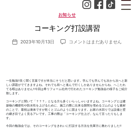
成
者
カ
お知らせ
:
テ
ゴ
n
コーキング打設講習
リ
o
ー
z
投
コ
2023年10月13日
コメントはまだありません
o
投
稿
ー
m
稿
者
キ
i_
日
ン
a
グ
d
打
m
設
in
一生勉強!!良く聞く言葉ですが本当にそうだと思います。学んでも学んでも次から次へと新
しい課題がでてきますよね。それでも前へと進んで行くしかありませんからね、へこたれ
講
てる暇はありません!!今回は希リフォーム社内で行われたコーキング勉強会の様子をご紹介
習
致します。
へ
コーキングと聞いて「？？？」となる方も多くいらっしゃいますよね。コーキングとは建
築物の機密性や防水性を上げるために、施工の際に出来る隙間を埋めるゴムのような素材
の
のことで、最初は液体ですが乾くとゴムのように固まります。お家の水回りでは設備と壁
の継ぎ目でよく見るアレです。工事の際は「コーキング仕上げ」なんて言ったりもしま
す。
今回の勉強会では、そのコーキングをきれいに打設する方法を先輩方に教わりました!!