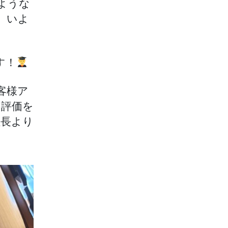
ような
。いよ
す！
客様ア
の評価を
社長より