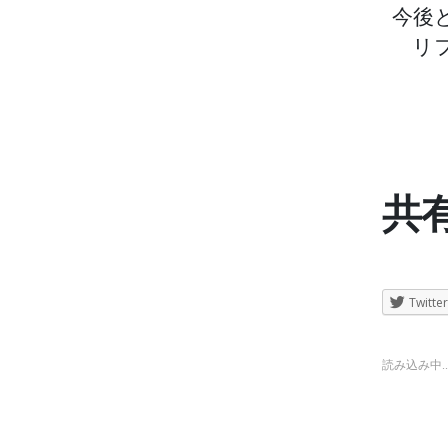
今後
リ
共有
Twitter
読み込み中..