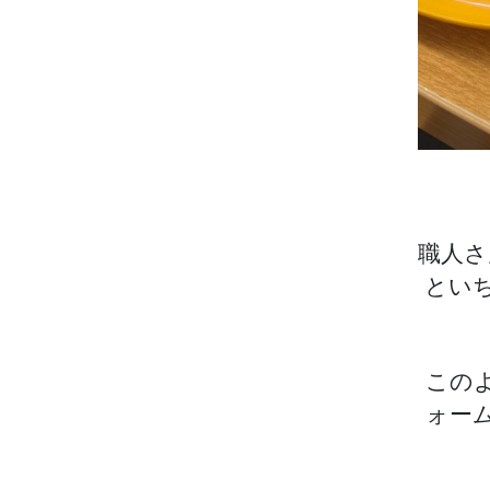
職人さ
とい
この
ォー