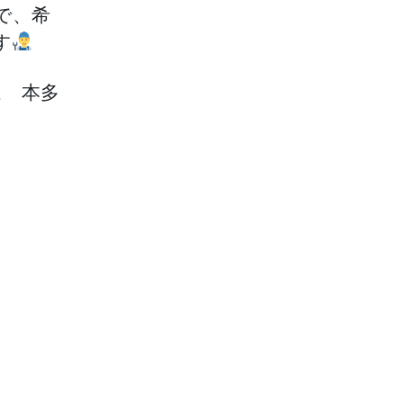
で、希
す
ム 本多