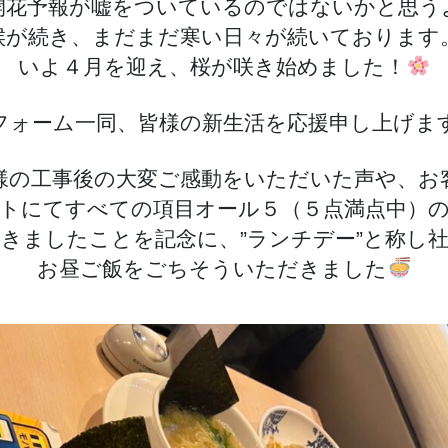
開花予報が嘘をついているのではないかと思う
デ
候が続き、まだまだ寒い日々が続いております
ー
いよ４月を迎え、桜が咲き始めました！
へ
の
フォーム一同、皆様の新生活を応援申し上げま
様の工事後の大変ご感動をいただいた声や、お
トにてすべての項目オール５（５点満点中）
きましたことを記念に、”ランチデー”と称し
お昼ご飯をごちそういただきました