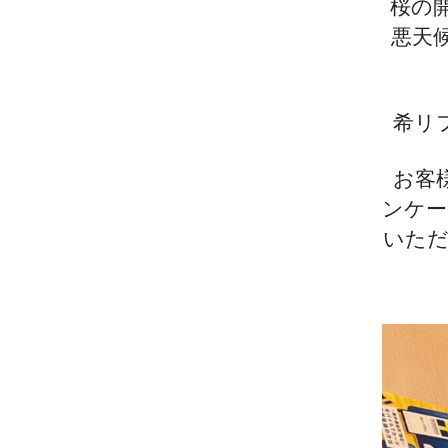
桜の
悪天
希リ
お客
ンケー
いただ