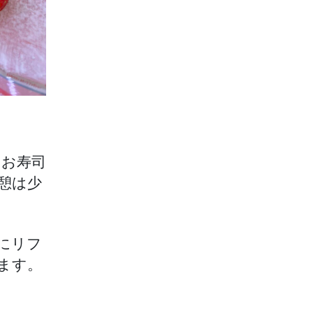
はお寿司
憩は少
にリフ
ます。