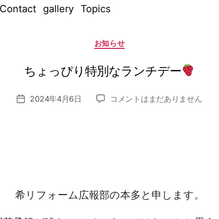
Contact
gallery
Topics
作
成
カ
者
お知らせ
テ
:
ゴ
リ
n
ー
ちょっぴり特別なランチデー
o
z
投
ち
2024年4月6日
コメントはまだありません
o
投
稿
ょ
m
稿
者
っ
i_
日
ぴ
a
り
d
特
m
別
in
な
ラ
希リフォーム広報部の本多と申します。
ン
チ