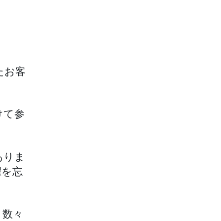
たお客
けて参
ありま
躍を忘
、数々