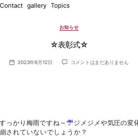
Contact
gallery
Topics
作
成
カ
者
お知らせ
テ
:
ゴ
リ
n
ー
☆表彰式☆
o
z
投
☆
2023年6月12日
コメントはまだありません
o
投
稿
表
m
稿
者
彰
i_
日
式
a
☆
d
へ
m
の
in
すっかり梅雨ですね～
ジメジメや気圧の変
崩されていないでしょうか？