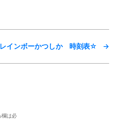
レインボーかつしか 時刻表☆
→
る欄は必