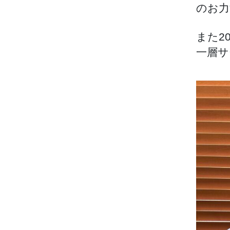
のお力
また2
一層サ