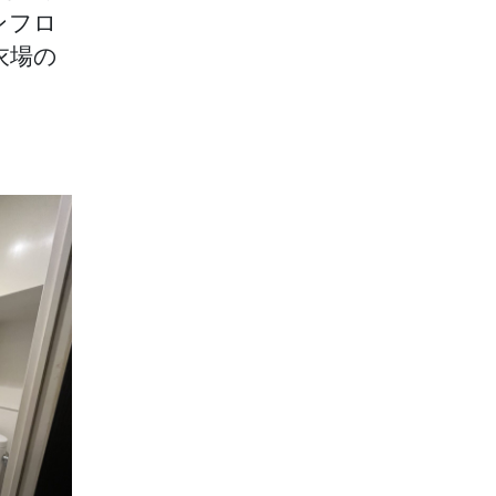
ンフロ
衣場の