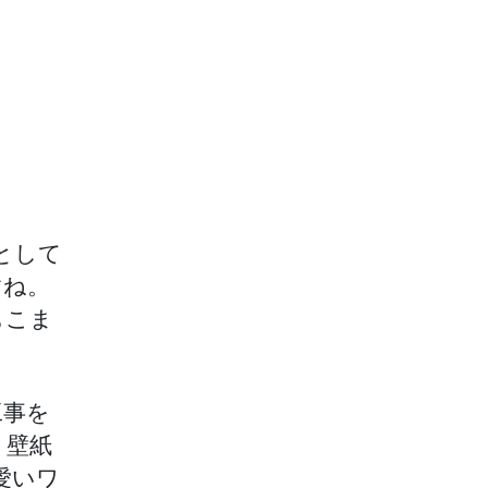
として
すね。
もこま
工事を
、壁紙
愛いワ