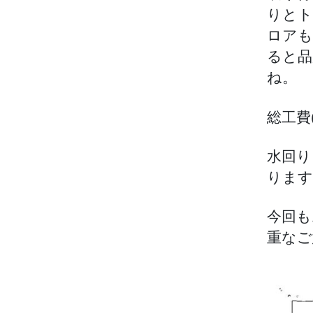
りとト
ロアも
ると品
総工費
水回り
ります
今回も
重なご