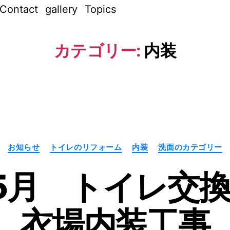
Contact
gallery
Topics
カテゴリー:
内装
カ
お知らせ
トイレのリフォーム
内装
洗面のカテゴリー
テ
ゴ
リ
年5月 トイレ交
ー
作
成
者
衣場内装工事
:
n