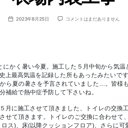
o
z
投
2023
2023年8月25日
コメントはまだありません
o
投
稿
年
m
稿
者
5
i_
日
月
a
ト
d
イ
m
レ
in
!とにかく暑い今夏。施工した５月中旬から気温
交
換・
史上最高気温を記録した所もあったみたいで
洗
から夏の暑さを予言されていました…。皆様
面
分補給で熱中症予防して下さいね。
脱
衣
場
５月に施工させて頂きました、トイレの交換
内
させて頂きます。トイレのご交換に合わせて
装
クロス)、床(以降クッションフロア)、さらに可