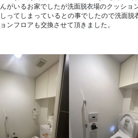
工
んがいるお家でしたが洗面脱衣場のクッショ
事
へ
しってしまっているとの事でしたので洗面脱
の
ョンフロアも交換させて頂きました。