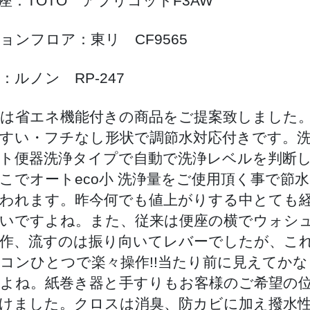
座：TOTO アプリコットF3AW
ョンフロア：東リ CF9565
：ルノン RP-247
は省エネ機能付きの商品をご提案致しました
すい・フチなし形状で調節水対応付きです。
ト便器洗浄タイプで自動で洗浄レベルを判断
こでオートeco小 洗浄量をご使用頂く事で節
われます。昨今何でも値上がりする中とても
いですよね。また、従来は便座の横でウォシ
作、流すのは振り向いてレバーでしたが、こ
コンひとつで楽々操作!!当たり前に見えてか
よね。紙巻き器と手すりもお客様のご希望の
けました。クロスは消臭、防カビに加え撥水