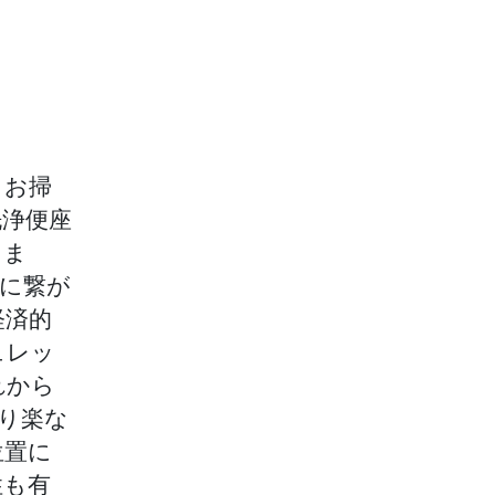
。お掃
洗浄便座
しま
水に繋が
経済的
ュレッ
れから
なり楽な
位置に
性も有