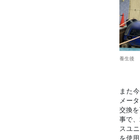
養生後
また今
メータ
交換を
事で、
スユニ
を使用