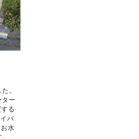
した。
ーター
置する
バイパ
りお水
す。