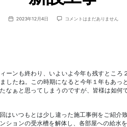
o
z
投
マ
2023年12月4日
コメントはまだありません
o
投
稿
ン
m
稿
者
シ
i_
日
ョ
a
ン
d
貯
m
水
in
槽
解
ィーンも終わり、いよいよ今年も残すところ
体
ましたね。この時期になると今年１年もあっ
＆
たなぁと思ってしまうのですが、皆様は如何
増
圧
ポ
ン
回はいつもとは少し違った施工事例をご紹介
プ
ンションの受水槽を解体し、各部屋への給水