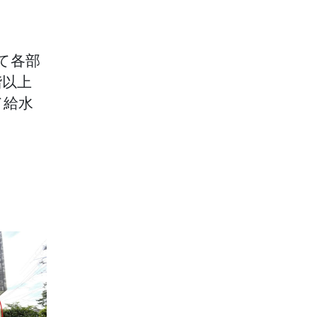
て各部
階以上
て給水