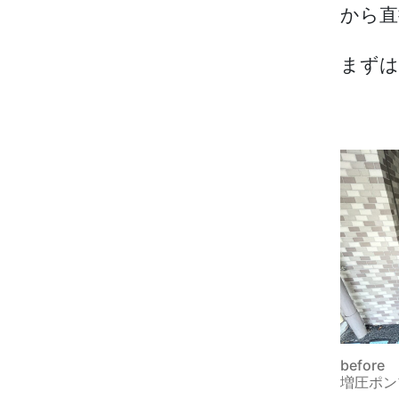
から直
まずは
before
増圧ポン