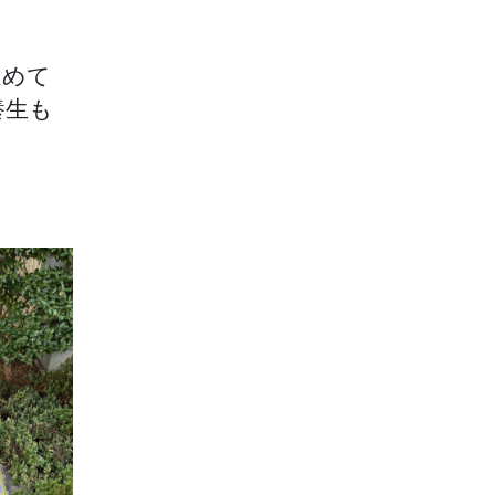
進めて
養生も