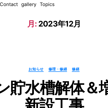
Contact
gallery
Topics
月:
2023年12月
カ
お知らせ
修理・修繕
修繕
テ
ゴ
リ
ン貯水槽解体＆
ー
作
成
者
新設工事
:
n