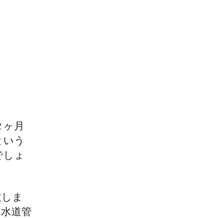
２ヶ月
という
でしょ
致しま
を水道管