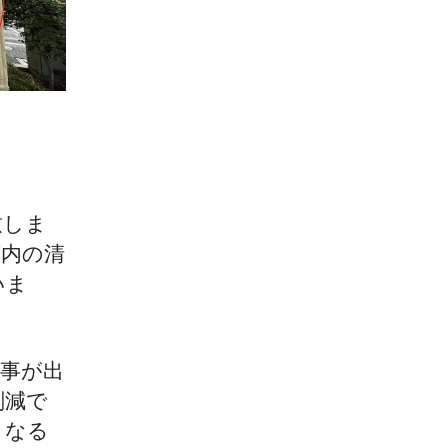
致しま
槽内の清
いま
事が出
削減で
くなる