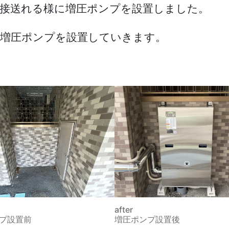
新
接送れる様に増圧ポンプを設置しました。
設
工
増圧ポンプを設置していきます。
事
へ
の
after
プ設置前
増圧ポンプ設置後